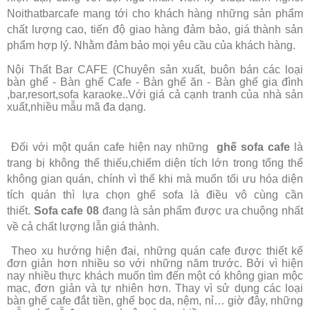
Noithatbarcafe mang tới cho khách hàng những sản phẩm
chất lượng cao, tiến độ giao hàng đảm bảo, giá thành sản
phẩm hợp lý. Nhằm đảm bảo mọi yêu cầu của khách hàng.
Nội Thất Bar CAFE (Chuyên sản xuất, buôn bán các loại
bàn ghế - Bàn ghế Cafe - Bàn ghế ăn - Bàn ghế gia đình
,bar,resort,sofa karaoke..Với giá cả cạnh tranh của nhà sản
xuất,nhiều mẫu mã đa dạng.
Đối với một quán cafe hiện nay những
ghế sofa cafe
là
trang bị không thể thiếu,chiếm diện tích lớn trong tổng thể
không gian quán, chính vì thế khi mà muốn tối ưu hóa diện
tích quán thì lựa chọn ghế sofa là điều vô cùng cần
thiết.
Sofa cafe 08
đang là sản phẩm được ưa chuộng nhất
về cả chất lượng lẫn giá thành.
Theo xu hướng hiện đại, những quán cafe được thiết kế
đơn giản hơn nhiều so với những năm trước. Bởi vì hiện
nay nhiều thực khách muốn tìm đến một có không gian mộc
mạc, đơn giản và tự nhiên hơn. Thay vì sử dụng các loại
bàn ghế cafe đắt tiền, ghế bọc da, nệm, nỉ… giờ đây, những