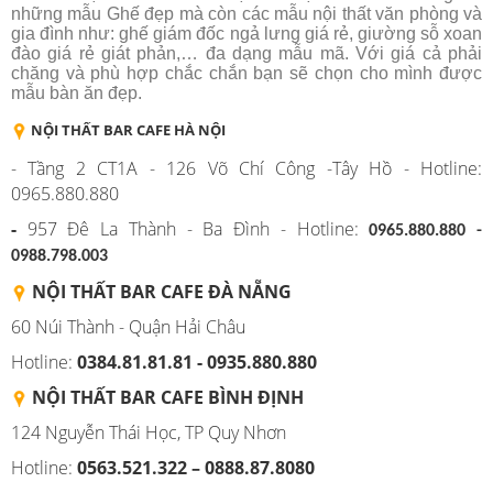
những mẫu Ghế đẹp mà còn các mẫu nội thất văn phòng và
gia đình như: ghế giám đốc ngả lưng giá rẻ, giường sỗ xoan
đào giá rẻ giát phản,… đa dạng mẫu mã. Với giá cả phải
chăng và phù hợp chắc chắn bạn sẽ chọn cho mình được
mẫu bàn ăn đẹp.
NỘI THẤT BAR CAFE HÀ NỘI
- Tầng 2 CT1A - 126 Võ Chí Công -Tây Hồ - Hotline:
0965.880.880
-
957 Đê La Thành - Ba Đình - Hotline:
0965.880.880 -
0988.798.003
NỘI THẤT BAR CAFE ĐÀ NẴNG
60 Núi Thành - Quận Hải Châu
Hotline:
0384.81.81.81 - 0935.880.880
NỘI THẤT BAR CAFE BÌNH
ĐỊNH
124 Nguyễn Thái Học, TP Quy Nhơn
Hotline:
0563.521.322 – 0888.87.8080