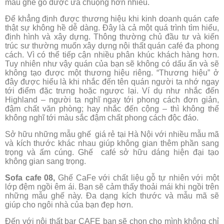
mẫu ghế gỗ được ưa chuộng hơn nhiều.
Để khẳng định được thương hiệu khi kinh doanh quán cafe
thật sự không hề dễ dàng. Đây là cả một quá trình tìm hiểu,
định hình và xây dựng. Thông thường chủ đầu tư và kiến
trúc sư thường muốn xây dựng nội thất quán café đa phong
cách. Vì có thể tiếp cận nhiều phân khúc khách hàng hơn.
Tuy nhiên như vậy quán của bạn sẽ không có dấu ấn và sẽ
không tạo được một thương hiệu riêng. “Thương hiệu” ở
đây được hiểu là khi nhắc đến tên quán người ta nhớ ngay
tới điểm đặc trưng hoặc ngược lại. Ví dụ như nhắc đến
Highland – người ta nghĩ ngay tới phong cách đơn giản,
đậm chất văn phòng; hay nhắc đến cộng – thì không thể
không nghĩ tới màu sắc đậm chất phong cách độc đáo.
Sở hữu những mẫu ghế giá rẻ tại Hà Nội với nhiều mẫu mã
và kích thước khác nhau giúp không gian thêm phần sang
trọng và ấm cúng. Ghế café sở hữu dáng hiện đại tạo
không gian sang trọng.
Sofa cafe 08,
Ghế CaFe với chất liệu gỗ tự nhiên với một
lớp đệm ngồi êm ái. Bạn sẽ cảm thấy thoải mái khi ngồi trên
những mẫu ghế này. Đa dạng kích thước và mẫu mã sẽ
giúp cho ngôi nhà của bạn đẹp hơn.
Đến với nội thất bar CAFE bạn sẽ chọn cho mình không chỉ