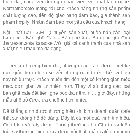
hiện đại, cùng với đội ngũ nhân viên kỹ thuật lành nghề.
Noithatbarcafe mang tới cho khách hàng những sản phẩm
chất lượng cao, tiến độ giao hàng đảm bảo, giá thành sản
phẩm hợp lý. Nhằm đảm bảo mọi yêu cầu của khách hàng.
Nội Thất Bar CAFE (Chuyên sản xuất, buôn bán các loại
bàn ghế - Bàn ghế Cafe - Bàn ghế ăn - Bàn ghế gia đình
,bar,resort,sofa karaoke..Với giá cả cạnh tranh của nhà sản
xuất,nhiều mẫu mã đa dạng.
Theo xu hướng hiện đại, những quán cafe được thiết kế
đơn giản hơn nhiều so với những năm trước. Bởi vì hiện
nay nhiều thực khách muốn tìm đến một có không gian mộc
mạc, đơn giản và tự nhiên hơn. Thay vì sử dụng các loại
bàn ghế cafe đắt tiền, ghế bọc da, nệm, nỉ… giờ đây, những
mẫu ghế gỗ được ưa chuộng hơn nhiều.
Để khẳng định được thương hiệu khi kinh doanh quán cafe
thật sự không hề dễ dàng. Đây là cả một quá trình tìm hiểu,
định hình và xây dựng. Thông thường chủ đầu tư và kiến
trúc sư thường muốn xây dựng nội thất quán café đa phong