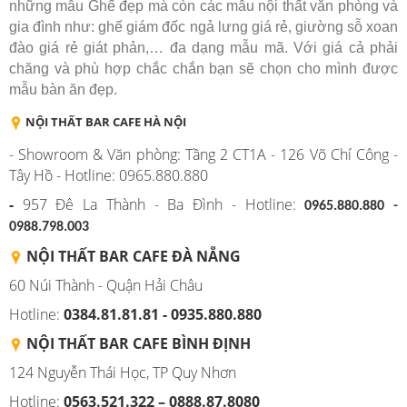
những mẫu Ghế đẹp mà còn các mẫu nội thất văn phòng và
gia đình như: ghế giám đốc ngả lưng giá rẻ, giường sỗ xoan
đào giá rẻ giát phản,… đa dạng mẫu mã. Với giá cả phải
chăng và phù hợp chắc chắn bạn sẽ chọn cho mình được
mẫu bàn ăn đẹp.
NỘI THẤT BAR CAFE HÀ NỘI
- Showroom & Văn phòng: Tầng 2 CT1A - 126 Võ Chí Công -
Tây Hồ - Hotline: 0965.880.880
-
957 Đê La Thành - Ba Đình - Hotline:
0965.880.880 -
0988.798.003
NỘI THẤT BAR CAFE ĐÀ NẴNG
60 Núi Thành - Quận Hải Châu
Hotline:
0384.81.81.81 - 0935.880.880
NỘI THẤT BAR CAFE BÌNH
ĐỊNH
124 Nguyễn Thái Học, TP Quy Nhơn
Hotline:
0563.521.322 – 0888.87.8080