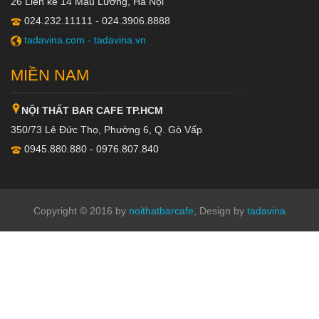
26 Liền kề 14 Mậu Lương, Hà Nội
024.232.11111 - 024.3906.8888
tadavina.com -
tadavina.vn
MIỀN NAM
NỘI THẤT BAR CAFE TP.HCM
350/73 Lê Đức Thọ, Phường 6, Q. Gò Vấp
0945.880.880 - 0976.807.840
Copyright © 2016 by
noithatbarcafe
, Design by
tadavina