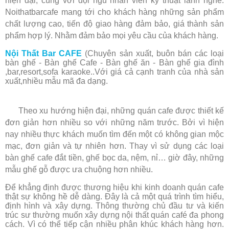
hiện đại, cùng với đội ngũ nhân viên kỹ thuật lành nghề.
Noithatbarcafe mang tới cho khách hàng những sản phẩm
chất lượng cao, tiến độ giao hàng đảm bảo, giá thành sản
phẩm hợp lý. Nhằm đảm bảo mọi yêu cầu của khách hàng.
Nội Thất Bar CAFE
(Chuyên sản xuất, buôn bán các loại
bàn ghế - Bàn ghế Cafe - Bàn ghế ăn - Bàn ghế gia đình
,bar,resort,sofa karaoke..Với giá cả cạnh tranh của nhà sản
xuất,nhiều mẫu mã đa dạng.
Theo xu hướng hiện đại, những quán cafe được thiết kế
đơn giản hơn nhiều so với những năm trước. Bởi vì hiện
nay nhiều thực khách muốn tìm đến một có không gian mộc
mạc, đơn giản và tự nhiên hơn. Thay vì sử dụng các loại
bàn ghế cafe đắt tiền, ghế bọc da, nệm, nỉ… giờ đây, những
mẫu ghế gỗ được ưa chuộng hơn nhiều.
Để khẳng định được thương hiệu khi kinh doanh quán cafe
thật sự không hề dễ dàng. Đây là cả một quá trình tìm hiểu,
định hình và xây dựng. Thông thường chủ đầu tư và kiến
trúc sư thường muốn xây dựng nội thất quán café đa phong
cách. Vì có thể tiếp cận nhiều phân khúc khách hàng hơn.