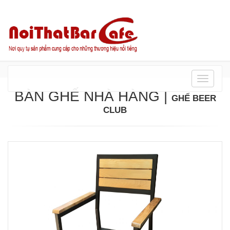
Danh
mục
BÀN GHẾ NHÀ HÀNG
|
GHẾ BEER
CLUB