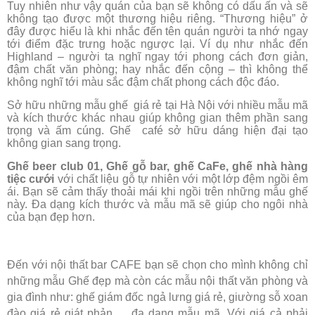
Tuy nhiên như vậy quán của bạn sẽ không có dấu ấn và sẽ
không tạo được một thương hiệu riêng. “Thương hiệu” ở
đây được hiểu là khi nhắc đến tên quán người ta nhớ ngay
tới điểm đặc trưng hoặc ngược lại. Ví dụ như nhắc đến
Highland – người ta nghĩ ngay tới phong cách đơn giản,
đậm chất văn phòng; hay nhắc đến cộng – thì không thể
không nghĩ tới màu sắc đậm chất phong cách độc đáo.
Sở hữu những mẫu ghế giá rẻ tại Hà Nội với nhiều mẫu mã
và kích thước khác nhau giúp không gian thêm phần sang
trọng và ấm cúng. Ghế café sở hữu dáng hiện đại tạo
không gian sang trọng.
Ghế beer club 01,
Ghế gỗ bar, ghế CaFe, ghế nhà hàng
tiệc cưới
với chất liệu gỗ tự nhiên với một lớp đệm ngồi êm
ái. Bạn sẽ cảm thấy thoải mái khi ngồi trên những mẫu ghế
này. Đa dạng kích thước và mẫu mã sẽ giúp cho ngôi nhà
của bạn đẹp hơn.
Đến với nội thất bar CAFE bạn sẽ chọn cho mình không chỉ
những mẫu Ghế đẹp mà còn các mẫu nội thất văn phòng và
gia đình như: ghế giám đốc ngả lưng giá rẻ, giường sỗ xoan
đào giá rẻ giát phản,… đa dạng mẫu mã. Với giá cả phải