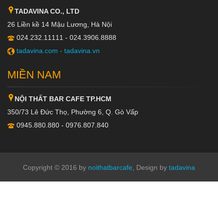
TADAVINA CO., LTD
26 Liền kề 14 Mậu Lương, Hà Nội
024.232.11111 - 024.3906.8888
tadavina.com -
tadavina.vn
MIỀN NAM
NỘI THẤT BAR CAFE TP.HCM
350/73 Lê Đức Thọ, Phường 6, Q. Gò Vấp
0945.880.880 - 0976.807.840
Copyright © 2016 by
noithatbarcafe
, Design by
tadavina