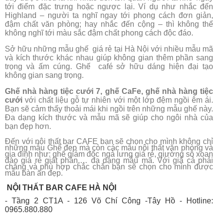
tới điểm đặc trưng hoặc ngược lại. Ví dụ như nhắc đến
Highland – người ta nghĩ ngay tới phong cách đơn giản,
đậm chất văn phòng; hay nhắc đến cộng – thì không thể
không nghĩ tới màu sắc đậm chất phong cách độc đáo.
Sở hữu những mẫu ghế giá rẻ tại Hà Nội với nhiều mẫu mã
và kích thước khác nhau giúp không gian thêm phần sang
trọng và ấm cúng. Ghế café sở hữu dáng hiện đại tạo
không gian sang trọng.
Ghế nhà hàng tiệc cưới 7
, ghế CaFe, ghế nhà hàng tiệc
cưới
với chất liệu gỗ tự nhiên với một lớp đệm ngồi êm ái.
Bạn sẽ cảm thấy thoải mái khi ngồi trên những mẫu ghế này.
Đa dạng kích thước và mẫu mã sẽ giúp cho ngôi nhà của
bạn đẹp hơn.
Đến với nội thất bar CAFE bạn sẽ chọn cho mình không chỉ
những mẫu Ghế đẹp mà còn các mẫu nội thất văn phòng và
gia đình như: ghế giám đốc ngả lưng giá rẻ, giường sỗ xoan
đào giá rẻ giát phản,… đa dạng mẫu mã. Với giá cả phải
chăng và phù hợp chắc chắn bạn sẽ chọn cho mình được
mẫu bàn ăn đẹp.
NỘI THẤT BAR CAFE HÀ NỘI
- Tầng 2 CT1A - 126 Võ Chí Công -Tây Hồ - Hotline:
0965.880.880