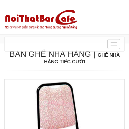
Danh
mục
BÀN GHẾ NHÀ HÀNG
|
GHẾ NHÀ
HÀNG TIỆC CƯỚI