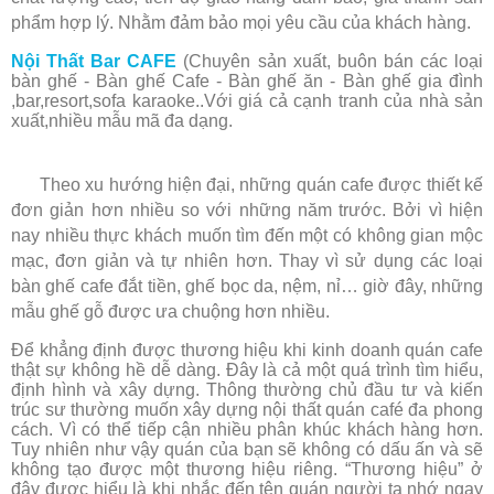
phẩm hợp lý. Nhằm đảm bảo mọi yêu cầu của khách hàng.
Nội Thất Bar CAFE
(Chuyên sản xuất, buôn bán các loại
bàn ghế - Bàn ghế Cafe - Bàn ghế ăn - Bàn ghế gia đình
,bar,resort,sofa karaoke..Với giá cả cạnh tranh của nhà sản
xuất,nhiều mẫu mã đa dạng.
Theo xu hướng hiện đại, những quán cafe được thiết kế
đơn giản hơn nhiều so với những năm trước. Bởi vì hiện
nay nhiều thực khách muốn tìm đến một có không gian mộc
mạc, đơn giản và tự nhiên hơn. Thay vì sử dụng các loại
bàn ghế cafe đắt tiền, ghế bọc da, nệm, nỉ… giờ đây, những
mẫu ghế gỗ được ưa chuộng hơn nhiều.
Để khẳng định được thương hiệu khi kinh doanh quán cafe
thật sự không hề dễ dàng. Đây là cả một quá trình tìm hiểu,
định hình và xây dựng. Thông thường chủ đầu tư và kiến
trúc sư thường muốn xây dựng nội thất quán café đa phong
cách. Vì có thể tiếp cận nhiều phân khúc khách hàng hơn.
Tuy nhiên như vậy quán của bạn sẽ không có dấu ấn và sẽ
không tạo được một thương hiệu riêng. “Thương hiệu” ở
đây được hiểu là khi nhắc đến tên quán người ta nhớ ngay